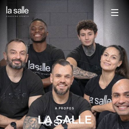
À
P
R
O
P
O
S
L
A
S
A
L
L
E